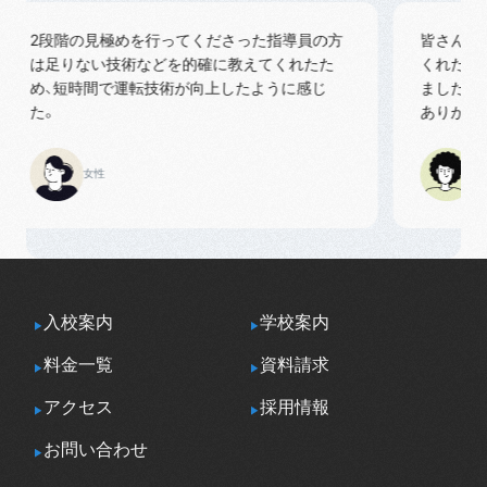
2段階の見極めを行ってくださった指導員の方
皆さんが分
は足りない技術などを的確に教えてくれたた
くれたお陰
め、短時間で運転技術が向上したように感じ
ました早め
た。
ありがとう
女性
女性
入校案内
学校案内
料金一覧
資料請求
アクセス
採用情報
お問い合わせ