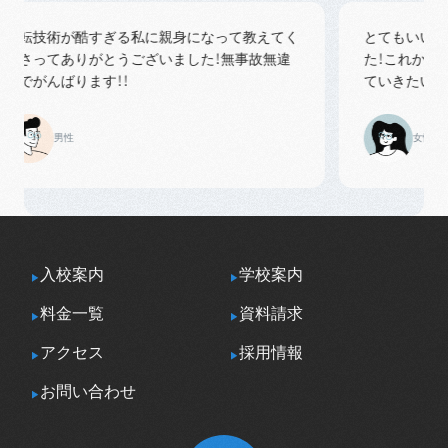
運転技術が酷すぎる私に親身になって教えてく
とてもいい経験
ださってありがとうございました！無事故無違
た！これからも
でがんばります！！
ていきたいと思
男性
女性
入校案内
学校案内
料金一覧
資料請求
アクセス
採用情報
お問い合わせ